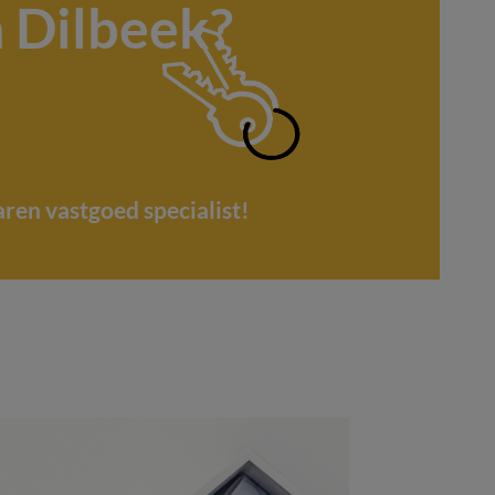
 Dilbeek?
aren vastgoed specialist!