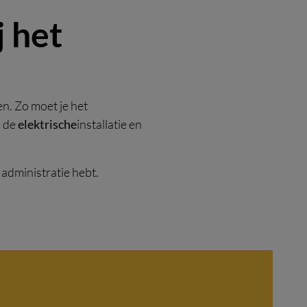
j het
n. Zo moet je het
 de
elektrische
installatie en
 administratie hebt.