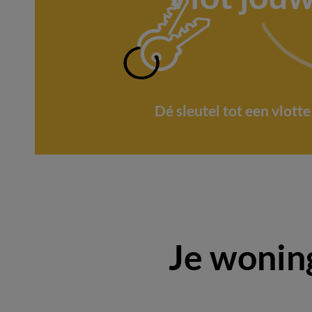
Dé sleutel tot een vlott
Je wonin