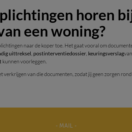
lichtingen horen bi
van een woning?
plichtingen naar de koper toe. Het gaat vooral om documente
ig uittreksel
,
postinterventiedossier
,
keuringsverslag
van
t
kunnen voorleggen.
et verkrijgen van die documenten, zodat jij geen zorgen rond
- MAIL -