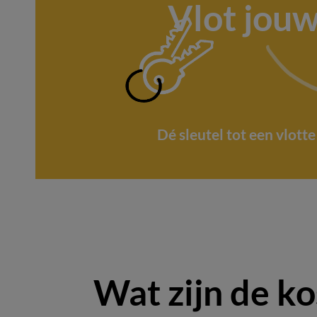
Vlot jou
Dé sleutel tot een vlott
Wat zijn de k