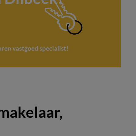
aren vastgoed specialist!
makelaar,