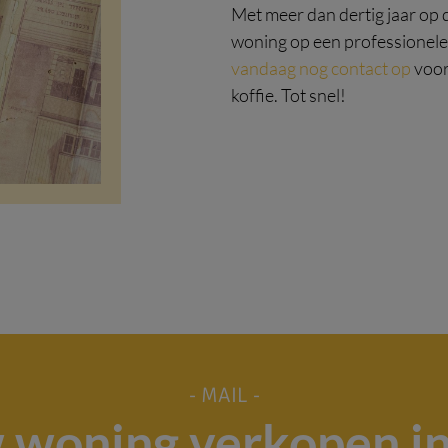
Met meer dan dertig jaar op de
woning op een professionel
vandaag nog contact op
voor
koffie. Tot snel!
- MAIL -
w woning verkopen in