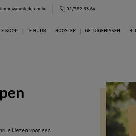
@immovanmiddelem.be
02/582 53 64
TE KOOP
TE HUUR
BOOSTER
GETUIGENISSEN
BL
open
an je kiezen voor een