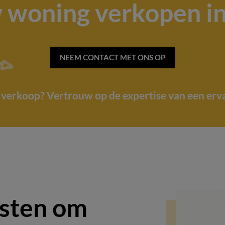
w woning verkopen in
NEEM CONTACT MET ONS OP
e verkoop? Vertrouw op de expertise van een erv
osten om