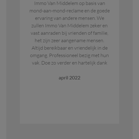
Immo Van Middelem op basis van
recl
mond-aan-mond-reclame en de goede
ons 
ervaring van andere mensen. We
en 
zullen Immo Van Middelem zeker en
dui
vast aanraden bij vrienden of familie,
Het 
het zijn zeer aangename mensen.
Altijd bereikbaar en vriendelijk in de
e
omgang. Professioneel bezig met hun
gel
vak. Doe zo verder en hartelijk dank
ver
en z
april 2022