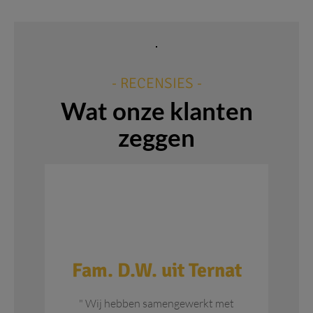
- RECENSIES -
Wat onze klanten
zeggen
W
Fam. D.W. uit Ternat
" 
" Wij hebben samengewerkt met
le