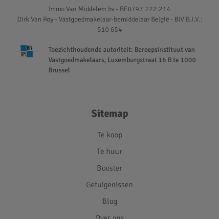
Immo Van Middelem bv - BE0797.222.214
Dirk Van Roy - Vastgoedmakelaar-bemiddelaar België - BIV B.I.V.:
510 654
Toezichthoudende autoriteit: Beroepsinstituut van
Vastgoedmakelaars, Luxemburgstraat 16 B te 1000
Brussel
Sitemap
Te koop
Te huur
Booster
Getuigenissen
Blog
Over ons