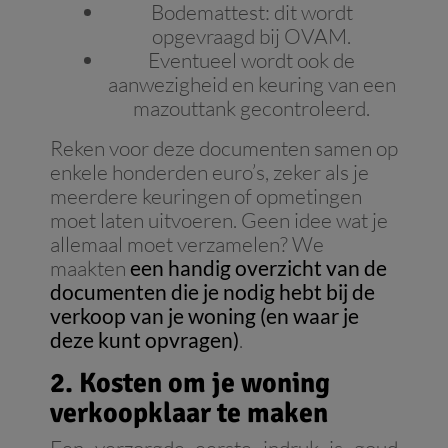
Bodemattest: dit wordt
opgevraagd bij OVAM.
Eventueel wordt ook de
aanwezigheid en keuring van een
mazouttank gecontroleerd.
Reken voor deze documenten samen op
enkele honderden euro’s, zeker als je
meerdere keuringen of opmetingen
moet laten uitvoeren. Geen idee wat je
allemaal moet verzamelen? We
maakten
een handig overzicht van de
documenten die je nodig hebt bij de
verkoop van je woning (en waar je
deze kunt opvragen)
.
2. Kosten om je woning
verkoopklaar te maken