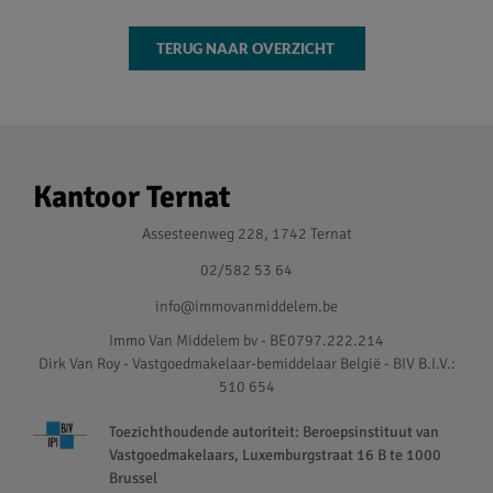
TERUG NAAR OVERZICHT
Kantoor Ternat
Assesteenweg 228, 1742 Ternat
02/582 53 64
info@immovanmiddelem.be
Immo Van Middelem bv - BE0797.222.214
Dirk Van Roy - Vastgoedmakelaar-bemiddelaar België - BIV B.I.V.:
510 654
Toezichthoudende autoriteit: Beroepsinstituut van
Vastgoedmakelaars, Luxemburgstraat 16 B te 1000
Brussel