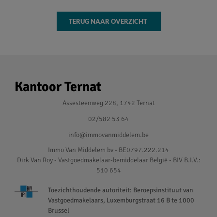
TERUG NAAR OVERZICHT
Kantoor Ternat
Assesteenweg 228, 1742 Ternat
02/582 53 64
info@immovanmiddelem.be
Immo Van Middelem bv - BE0797.222.214
Dirk Van Roy - Vastgoedmakelaar-bemiddelaar België - BIV B.I.V.:
510 654
Toezichthoudende autoriteit: Beroepsinstituut van
Vastgoedmakelaars, Luxemburgstraat 16 B te 1000
Brussel