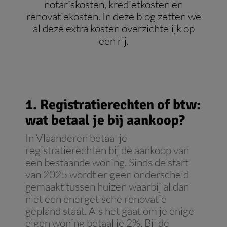
notariskosten, kredietkosten en
renovatiekosten. In deze blog zetten we
al deze extra kosten overzichtelijk op
een rij.
1. Registratierechten of btw:
wat betaal je bij aankoop?
In Vlaanderen betaal je
registratierechten bij de aankoop van
een bestaande woning. Sinds de start
van 2025 wordt er geen onderscheid
gemaakt tussen huizen waarbij al dan
niet een energetische renovatie
gepland staat. Als het gaat om je enige
eigen woning betaal je 2%. Bij de