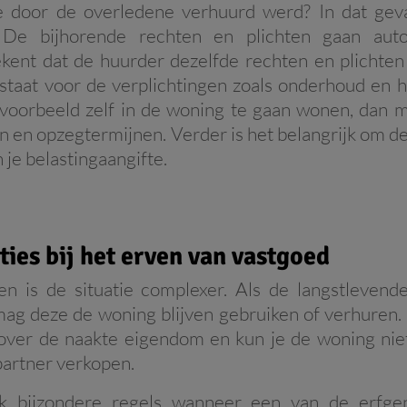
e door de overledene verhuurd werd? In dat geval
. De bijhorende rechten en plichten gaan au
ent dat de huurder dezelfde rechten en plichten b
staat voor de verplichtingen zoals onderhoud en he
voorbeeld zelf in de woning te gaan wonen, dan m
n en opzegtermijnen. Verder is het belangrijk om de
 je belastingaangifte.
ties bij het erven van vastgoed
n is de situatie complexer. Als de langstlevende
mag deze de woning blijven gebruiken of verhuren. I
 over de naakte eigendom en kun je de woning ni
partner verkopen.
ok bijzondere regels wanneer een van de erfge