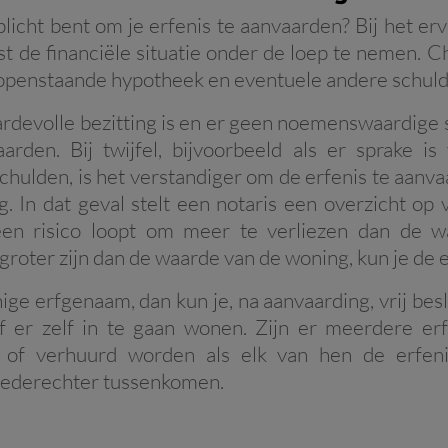
rplicht bent om je erfenis te aanvaarden? Bij het er
t de financiële situatie onder de loep te nemen. 
 openstaande hypotheek en eventuele andere schul
rdevolle bezitting is en er geen noemenswaardige sc
aarden. Bij twijfel, bijvoorbeeld als er sprake 
chulden, is het verstandiger om de erfenis te aanv
. In dat geval stelt een notaris een overzicht op 
een risico loopt om meer te verliezen dan de w
roter zijn dan de waarde van de woning, kun je de e
nige erfgenaam, dan kun je, na aanvaarding, vrij be
f er zelf in te gaan wonen. Zijn er meerdere e
 of verhuurd worden als elk van hen de erfenis
rederechter tussenkomen.