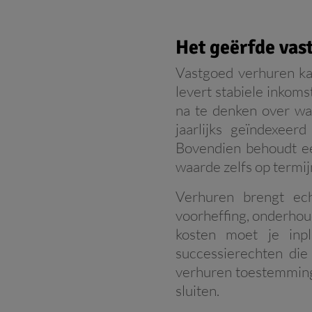
Het geërfde vas
Vastgoed verhuren kan
levert stabiele inkoms
na te denken over wat
jaarlijks geïndexeer
Bovendien behoudt ee
waarde zelfs op termij
Verhuren brengt ec
voorheffing, onderhou
kosten moet je inp
successierechten die
verhuren toestemming 
sluiten.