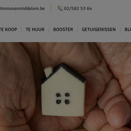
@immovanmiddelem.be
02/582 53 64
TE KOOP
TE HUUR
BOOSTER
GETUIGENISSEN
BL