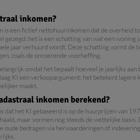
straal inkomen?
 is een fictief nettohuurinkomen dat de overheid t
 gezegd: het is een schatting van wat een woning ja
hele jaar verhuurd wordt. Deze schatting vormt de b
gen, zoals de onroerende voorheffing.
elangrijk omdat het bepaalt hoeveel je jaarlijks aan 
 laag KI een verkoopargument: het betekent lagere k
elijker maakt.
adastraal inkomen berekend?
s dat het KI gebaseerd is op de huurprijzen van 1975
haald, maar vormen nog steeds de wettelijke basis.
ze oude bedragen via herwaarderingen of indexerin
lijks.