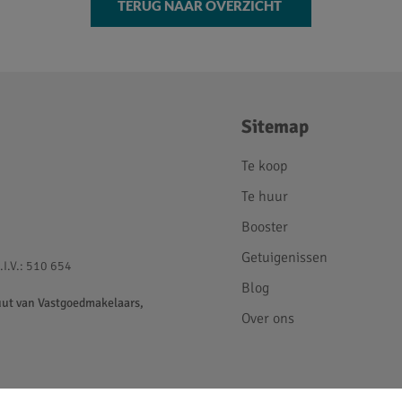
TERUG NAAR OVERZICHT
Sitemap
Te koop
Te huur
Booster
Getuigenissen
.I.V.: 510 654
Blog
uut van Vastgoedmakelaars,
Over ons