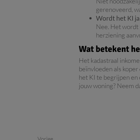
Niet noodzakeli
gerenoveerd, wa
Wordt het KI ja
Nee. Het wordt p
herziening aanv
Wat betekent he
Het kadastraal inkomen
beïnvloeden als koper
het KI te begrijpen en 
jouw woning? Neem dan
Vorige