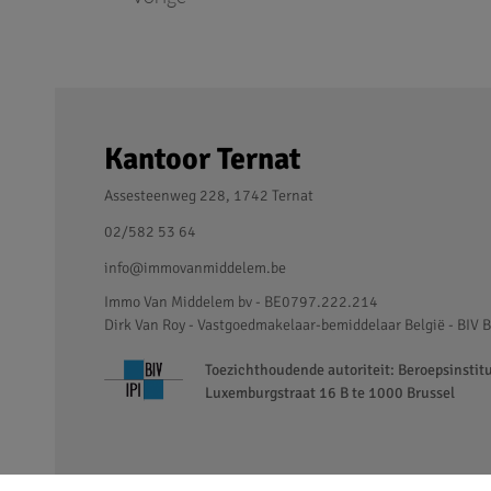
Kantoor Ternat
Assesteenweg 228, 1742 Ternat
02/582 53 64
info@immovanmiddelem.be
Immo Van Middelem bv - BE0797.222.214
Dirk Van Roy - Vastgoedmakelaar-bemiddelaar België - BIV B
Toezichthoudende autoriteit: Beroepsinstit
Luxemburgstraat 16 B te 1000 Brussel