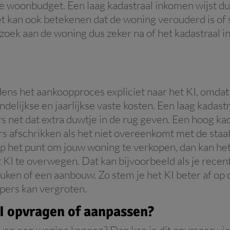
ale woonbudget. Een laag kadastraal inkomen wijst d
t kan ook betekenen dat de woning verouderd is of 
ezoek aan de woning dus zeker na of het kadastraal 
dens het aankoopproces expliciet naar het KI, omdat
ndelijkse en jaarlijkse vaste kosten. Een laag kadas
s net dat extra duwtje in de rug geven. Een hoog ka
s afschrikken als het niet overeenkomt met de staa
op het punt om jouw woning te verkopen, dan kan het
 KI te overwegen. Dat kan bijvoorbeeld als je recen
euken of een aanbouw. Zo stem je het KI beter af o
pers kan vergroten.
KI opvragen of aanpassen?
I van een woning kennen? Dan kan je dit opvragen v