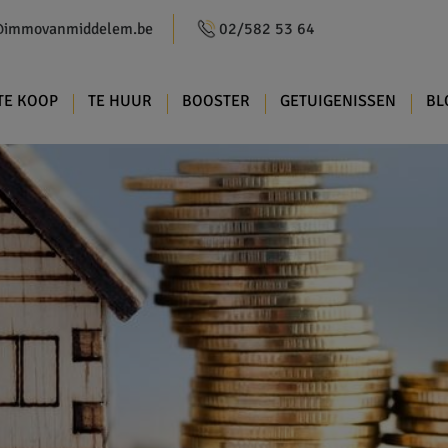
@immovanmiddelem.be
02/582 53 64
TE KOOP
TE HUUR
BOOSTER
GETUIGENISSEN
BL