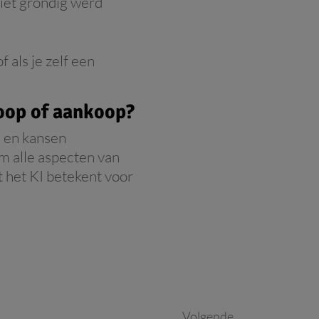
niet grondig werd
 als je zelf een
oop of aankoop?
n en kansen
m alle aspecten van
at het KI betekent voor
Volgende