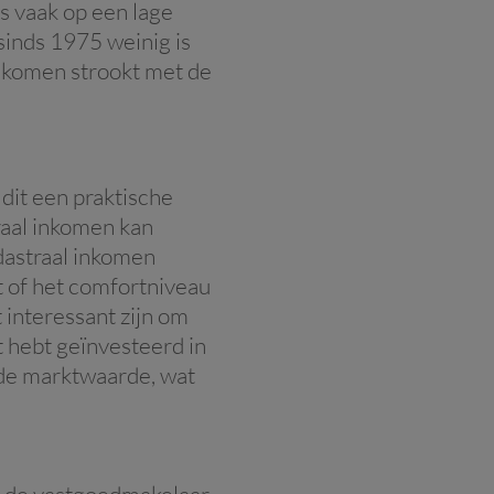
us vaak op een lage
sinds 1975 weinig is
inkomen strookt met de
 dit een praktische
traal inkomen kan
dastraal inkomen
t of het comfortniveau
 interessant zijn om
t hebt geïnvesteerd in
p de marktwaarde, wat
ia de vastgoedmakelaar