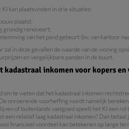
KI kan plaatsvinden in drie situaties:
bouw plaatst;
ng grondig renoveert;
estemming van het pand gebeurt (bv. van kantoor na
 zal in deze gevallen de waarde van de woning opn
rprijzen en vergelijkbare panden in de buurt.
t kadastraal inkomen voor kopers en
d om te weten dat het kadastraal inkomen rechtstree
. De onroerende voorheffing wordt namelijk berekend
jven of buitenlands vastgoed speelt het KI een rol b
t een relatief laag kadastraal inkomen? Dan betaal
ooi financieel voordeel kan betekenen op lange term