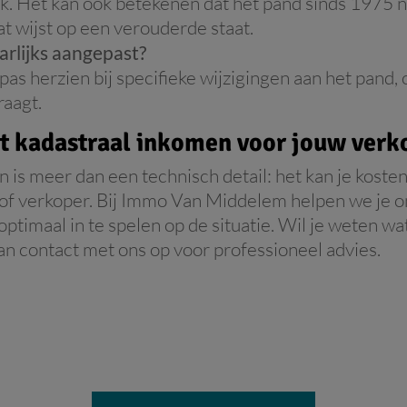
jk. Het kan ook betekenen dat het pand sinds 1975 
t wijst op een verouderde staat.
arlijks aangepast?
as herzien bij specifieke wijzigingen aan het pand, of
raagt.
t kadastraal inkomen voor jouw verk
 is meer dan een technisch detail: het kan je koste
 of verkoper. Bij Immo Van Middelem helpen we je o
optimaal in te spelen op de situatie. Wil je weten w
 contact met ons op voor professioneel advies.