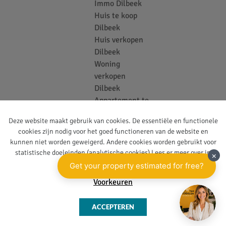
Immo Dilbeek
Huis te koop
Dilbeek
Huis verkopen
Dilbeek
Woning
verkopen
Dilbeek
Appartement te
koop Dilbeek
Deze website maakt gebruik van cookies. De essentiële en functionele
Bouwgrond te
cookies zijn nodig voor het goed functioneren van de website en
koop Dilbeek
kunnen niet worden geweigerd. Andere cookies worden gebruikt voor
Vastgoedkantoor
statistische doeleinden (analytische cookies) Lees er meer over in
Ternat
onze
privacy policy
.
Voorkeuren
ACCEPTEREN
Website door Two
Privacy
© Immo Van
Impress
Policy
Middelem