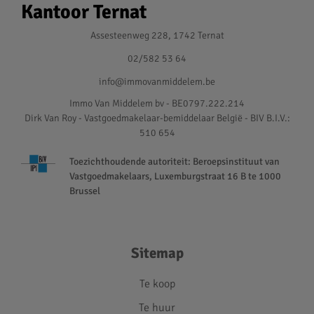
Kantoor Ternat
Assesteenweg 228, 1742 Ternat
02/582 53 64
info@immovanmiddelem.be
Immo Van Middelem bv - BE0797.222.214
Dirk Van Roy - Vastgoedmakelaar-bemiddelaar België - BIV B.I.V.:
510 654
Toezichthoudende autoriteit: Beroepsinstituut van
Vastgoedmakelaars, Luxemburgstraat 16 B te 1000
Brussel
Sitemap
Te koop
Te huur