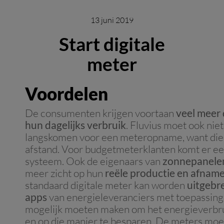
13 juni 2019
Start digitale
meter
Voordelen
De consumenten krijgen voortaan
veel meer 
hun dagelijks verbruik
. Fluvius moet ook nie
langskomen voor een meteropname, want die
afstand. Voor budgetmeterklanten komt er e
systeem. Ook de eigenaars van
zonnepanele
meer zicht op hun
reële productie en afnam
standaard digitale meter kan worden
uitgebr
apps
van energieleveranciers met toepassing
mogelijk moeten maken om het energieverbru
en op die manier te besparen. De meters moe