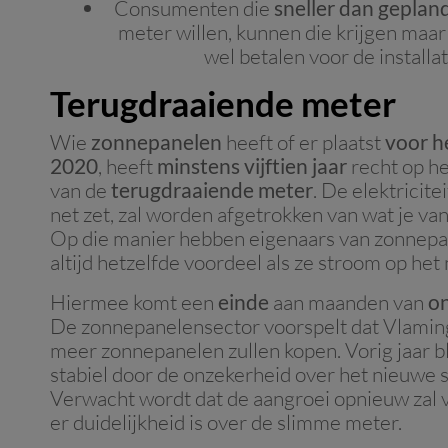
Consumenten die
sneller dan geplan
meter willen, kunnen die krijgen maa
wel betalen voor de installat
Terugdraaiende meter
Wie
zonnepanelen
heeft of er plaatst
voor h
2020
, heeft
minstens vijftien jaar
recht op he
van de
terugdraaiende meter
. De elektricitei
net zet, zal worden afgetrokken van wat je van 
Op die manier hebben eigenaars van zonnep
altijd hetzelfde voordeel als ze stroom op het 
Hiermee komt een
einde
aan maanden van
o
De zonnepanelensector voorspelt dat Vlami
meer zonnepanelen zullen kopen. Vorig jaar b
stabiel door de onzekerheid over het nieuwe 
Verwacht wordt dat de aangroei opnieuw zal 
er duidelijkheid is over de slimme meter.