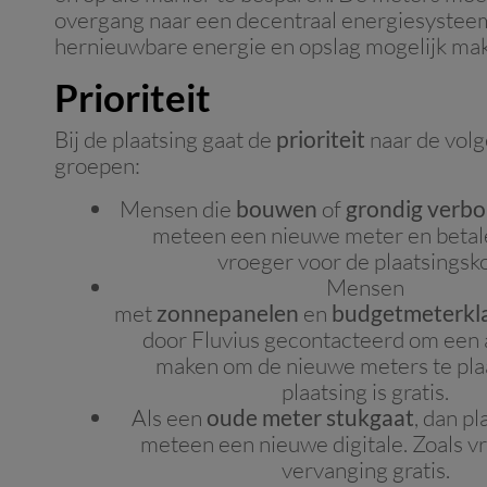
overgang naar een decentraal energiesystee
hernieuwbare energie en opslag mogelijk ma
Prioriteit
Bij de plaatsing gaat de
prioriteit
naar de vol
groepen:
Mensen die
bouwen
of
grondig verb
meteen een nieuwe meter en betale
vroeger voor de plaatsingsko
Mensen
met
zonnepanelen
en
budgetmeterkl
door Fluvius gecontacteerd om een 
maken om de nieuwe meters te pla
plaatsing is gratis.
Als een
oude meter stukgaat
, dan pl
meteen een nieuwe digitale. Zoals vr
vervanging gratis.