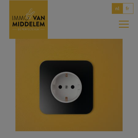
fr
nl