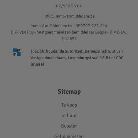
02/582 53 64
info@immovanmiddelem.be
Immo Van Middelem bv - BE0797.222.214
Dirk Van Roy - Vastgoedmakelaar-bemiddelaar België - BIV B.I.V.:
510 654
Toezichthoudende autoriteit: Beroepsinstituut van
Vastgoedmakelaars, Luxemburgstraat 16 B te 1000
Brussel
Sitemap
Te koop
Te huur
Booster
Getuigenissen