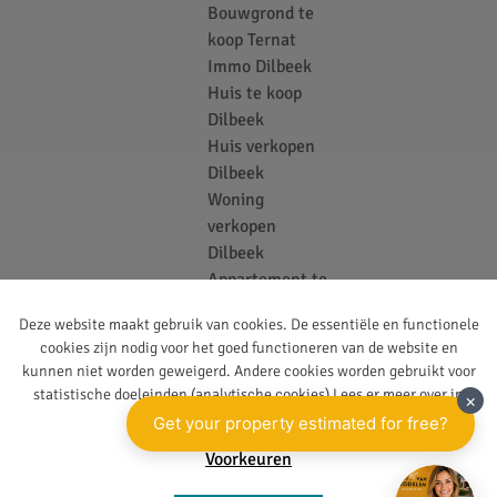
Bouwgrond te
koop Ternat
Immo Dilbeek
Huis te koop
Dilbeek
Huis verkopen
Dilbeek
Woning
verkopen
Dilbeek
Appartement te
koop Dilbeek
Deze website maakt gebruik van cookies. De essentiële en functionele
Bouwgrond te
cookies zijn nodig voor het goed functioneren van de website en
koop Dilbeek
kunnen niet worden geweigerd. Andere cookies worden gebruikt voor
Vastgoedkantoor
statistische doeleinden (analytische cookies) Lees er meer over in
Ternat
onze
privacy policy
.
Voorkeuren