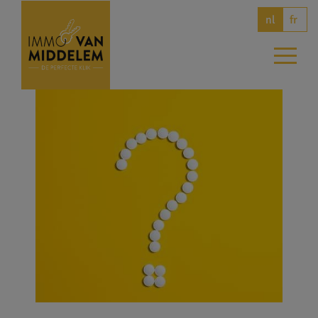
fr
nl