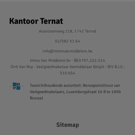
Kantoor Ternat
Assesteenweg 228, 1742 Ternat
02/582 53 64
info@immovanmiddelem.be
Immo Van Middelem bv - BE0797.222.214
Dirk Van Roy - Vastgoedmakelaar-bemiddelaar België - BIV B.I.V.:
510 654
Toezichthoudende autoriteit: Beroepsinstituut van
Vastgoedmakelaars, Luxemburgstraat 16 B te 1000
Brussel
Sitemap