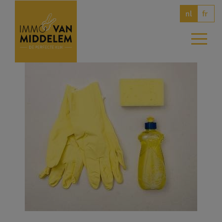
fr
nl