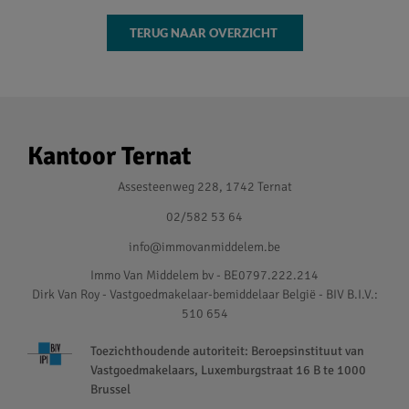
TERUG NAAR OVERZICHT
Kantoor Ternat
Assesteenweg 228, 1742 Ternat
02/582 53 64
info@immovanmiddelem.be
Immo Van Middelem bv - BE0797.222.214
Dirk Van Roy - Vastgoedmakelaar-bemiddelaar België - BIV B.I.V.:
510 654
Toezichthoudende autoriteit: Beroepsinstituut van
Vastgoedmakelaars, Luxemburgstraat 16 B te 1000
Brussel