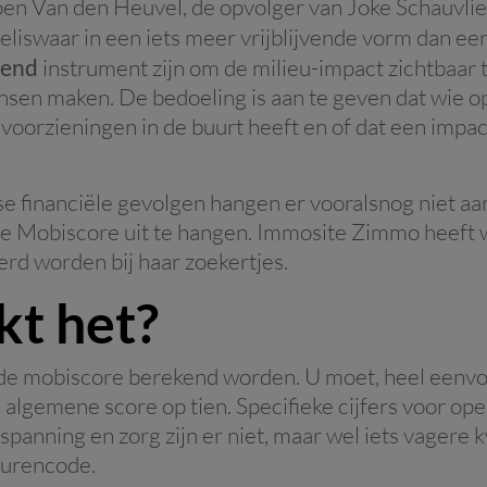
en Van den Heuvel, de opvolger van Joke Schauvlie
weliswaar in een iets meer vrijblijvende vorm dan ee
rend
instrument zijn om de milieu-impact zichtbaar
nsen maken. De bedoeling is aan te geven dat wie o
l voorzieningen in de buurt heeft en of dat een impac
se financiële gevolgen hangen er vooralsnog niet aa
e Mobiscore uit te hangen. Immosite Zimmo heeft w
erd worden bij haar zoekertjes.
t het?
de mobiscore berekend worden. U moet, heel eenvo
en algemene score op tien. Specifieke cijfers voor op
spanning en zorg zijn er niet, maar wel iets vagere k
eurencode.