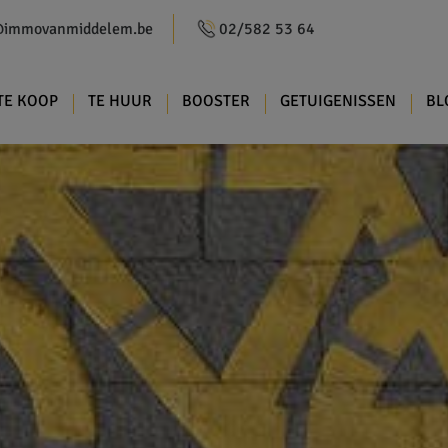
@immovanmiddelem.be
02/582 53 64
TE KOOP
TE HUUR
BOOSTER
GETUIGENISSEN
BL