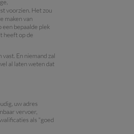
ge,
rst voorzien. Het zou
 te maken van
p een bepaalde plek
t heeft op de
n vast. En niemand zal
el al laten weten dat
udig, uw adres
enbaar vervoer,
walificaties als "goed