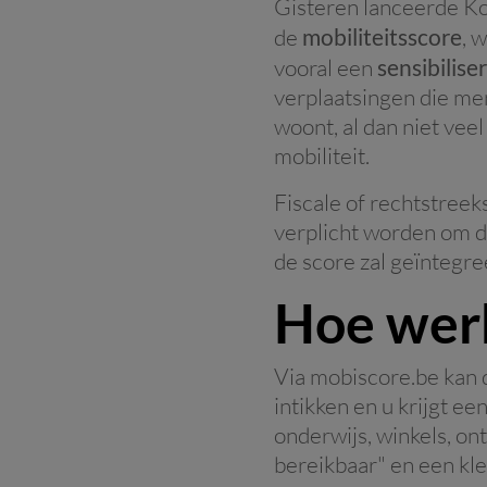
Gisteren lanceerde Ko
de
mobiliteitsscore
, 
vooral een
sensibilise
verplaatsingen die me
woont, al dan niet vee
mobiliteit.
Fiscale of rechtstreek
verplicht worden om d
de score zal geïntegre
Hoe werk
Via mobiscore.be kan 
intikken en u krijgt e
onderwijs, winkels, ont
bereikbaar" en een kl