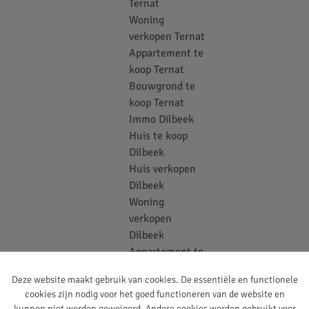
Ternat
Woning
verkopen Ternat
Appartement te
koop Ternat
Bouwgrond te
koop Ternat
Immo Dilbeek
Huis te koop
Dilbeek
Huis verkopen
Dilbeek
Woning
verkopen
Dilbeek
Appartement te
koop Dilbeek
Deze website maakt gebruik van cookies. De essentiële en functionele
Bouwgrond te
cookies zijn nodig voor het goed functioneren van de website en
koop Dilbeek
kunnen niet worden geweigerd. Andere cookies worden gebruikt voor