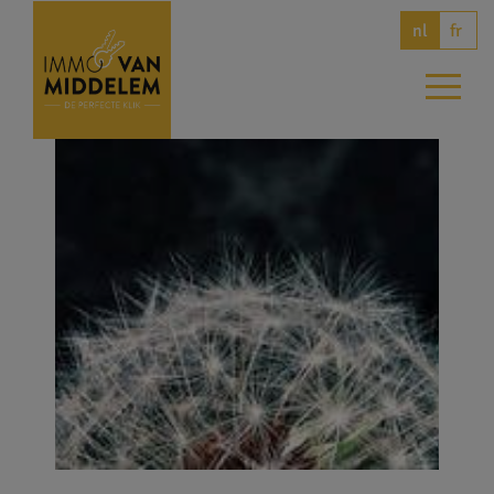
fr
nl