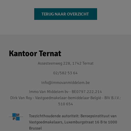
TERUG NAAR OVERZICHT
Kantoor Ternat
Assesteenweg 228, 1742 Ternat
02/582 53 64
info@immovanmiddelem.be
Immo Van Middelem bv - BE0797.222.214
Dirk Van Roy - Vastgoedmakelaar-bemiddelaar België - BIV B.I.V.:
510 654
Toezichthoudende autoriteit: Beroepsinstituut van
Vastgoedmakelaars, Luxemburgstraat 16 B te 1000
Brussel