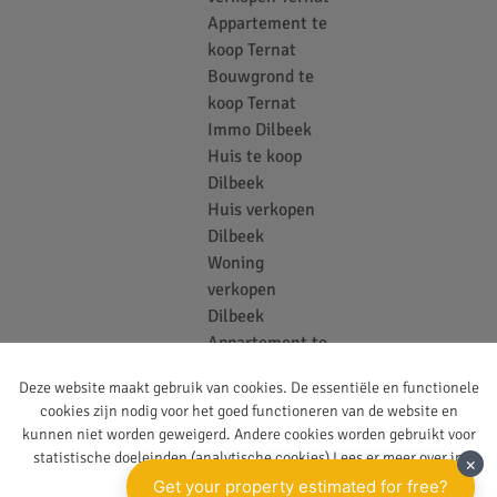
Appartement te
koop Ternat
Bouwgrond te
koop Ternat
Immo Dilbeek
Huis te koop
Dilbeek
Huis verkopen
Dilbeek
Woning
verkopen
Dilbeek
Appartement te
koop Dilbeek
Deze website maakt gebruik van cookies. De essentiële en functionele
Bouwgrond te
cookies zijn nodig voor het goed functioneren van de website en
koop Dilbeek
kunnen niet worden geweigerd. Andere cookies worden gebruikt voor
Vastgoedkantoor
statistische doeleinden (analytische cookies) Lees er meer over in
Ternat
onze
privacy policy
.