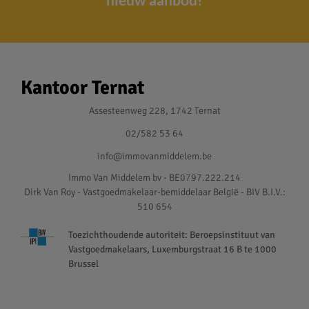
Kantoor Ternat
Assesteenweg 228, 1742 Ternat
02/582 53 64
info@immovanmiddelem.be
Immo Van Middelem bv - BE0797.222.214
Dirk Van Roy - Vastgoedmakelaar-bemiddelaar België - BIV B.I.V.:
510 654
Toezichthoudende autoriteit: Beroepsinstituut van
Vastgoedmakelaars, Luxemburgstraat 16 B te 1000
Brussel