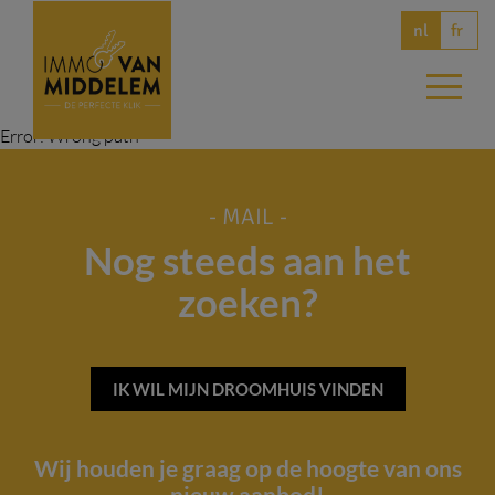
fr
nl
Error: Wrong path
- MAIL -
Nog steeds aan het
zoeken?
IK WIL MIJN DROOMHUIS VINDEN
Wij houden je graag op de hoogte van ons
nieuw aanbod!