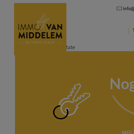
info
Error: Failed getting estate
Nog
Wij 