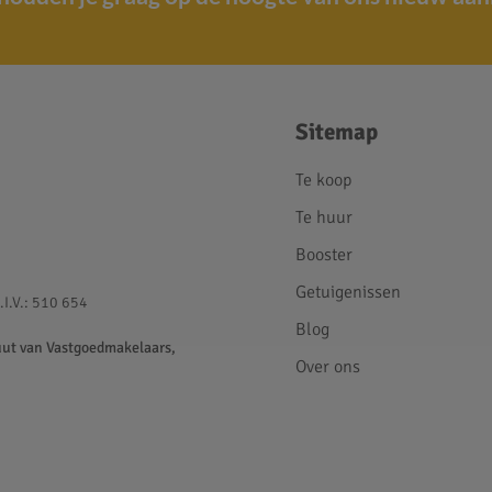
Sitemap
Te koop
Te huur
Booster
Getuigenissen
.I.V.: 510 654
Blog
uut van Vastgoedmakelaars,
Over ons