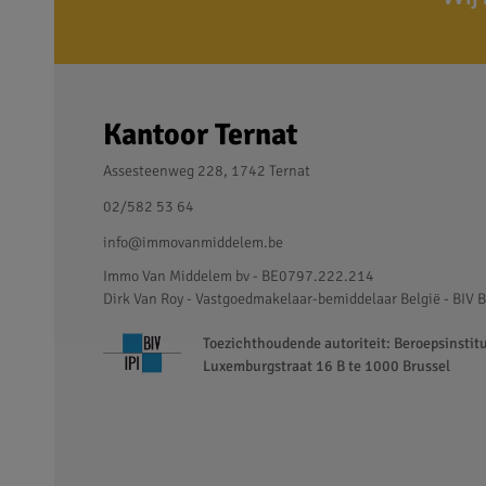
Kantoor Ternat
Assesteenweg 228, 1742 Ternat
02/582 53 64
info@immovanmiddelem.be
Immo Van Middelem bv - BE0797.222.214
Dirk Van Roy - Vastgoedmakelaar-bemiddelaar België - BIV B
Toezichthoudende autoriteit: Beroepsinstit
Luxemburgstraat 16 B te 1000 Brussel