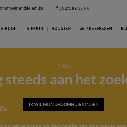
@immovanmiddelem.be
02/582 53 64
TE KOOP
TE HUUR
BOOSTER
GETUIGENISSEN
BL
- MAIL -
 steeds aan het zoe
IK WIL MIJN DROOMHUIS VINDEN
houden je graag op de hoogte van ons nieuw aa