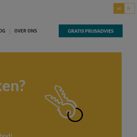
fr
nl
OG
OVER ONS
GRATIS PRIJSADVIES
ken?
nbod!