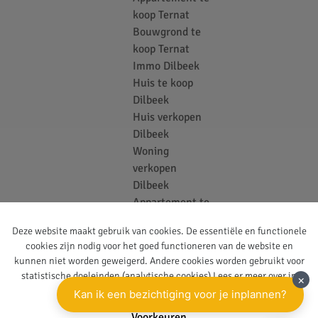
koop Ternat
Bouwgrond te
koop Ternat
Immo Dilbeek
Huis te koop
Dilbeek
Huis verkopen
Dilbeek
Woning
verkopen
Dilbeek
Appartement te
koop Dilbeek
Deze website maakt gebruik van cookies. De essentiële en functionele
Bouwgrond te
cookies zijn nodig voor het goed functioneren van de website en
koop Dilbeek
kunnen niet worden geweigerd. Andere cookies worden gebruikt voor
Vastgoedkantoor
statistische doeleinden (analytische cookies) Lees er meer over in
Ternat
onze
privacy policy
.
Voorkeuren