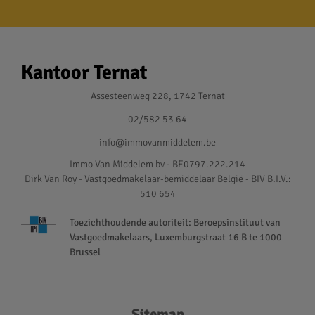
Kantoor Ternat
Assesteenweg 228, 1742 Ternat
02/582 53 64
info@immovanmiddelem.be
Immo Van Middelem bv - BE0797.222.214
Dirk Van Roy - Vastgoedmakelaar-bemiddelaar België - BIV B.I.V.:
510 654
Toezichthoudende autoriteit: Beroepsinstituut van
Vastgoedmakelaars, Luxemburgstraat 16 B te 1000
Brussel
Sitemap