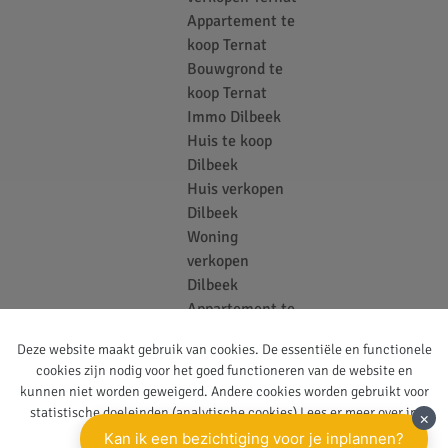
Appartement te
koop Ternat
Bouwgrond te
koop Ternat
Immo Dilbeek
Huis te koop
Dilbeek
Huis verkopen
Dilbeek
Woning
verkopen
Dilbeek
Appartement te
koop Dilbeek
Deze website maakt gebruik van cookies. De essentiële en functionele
Bouwgrond te
cookies zijn nodig voor het goed functioneren van de website en
koop Dilbeek
kunnen niet worden geweigerd. Andere cookies worden gebruikt voor
Vastgoedkantoor
statistische doeleinden (analytische cookies) Lees er meer over in
Ternat
onze
privacy policy
.