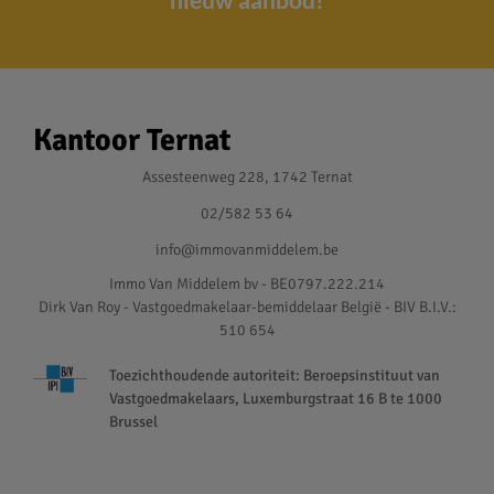
Kantoor Ternat
Assesteenweg 228, 1742 Ternat
02/582 53 64
info@immovanmiddelem.be
Immo Van Middelem bv - BE0797.222.214
Dirk Van Roy - Vastgoedmakelaar-bemiddelaar België - BIV B.I.V.:
510 654
Toezichthoudende autoriteit: Beroepsinstituut van
Vastgoedmakelaars, Luxemburgstraat 16 B te 1000
Brussel