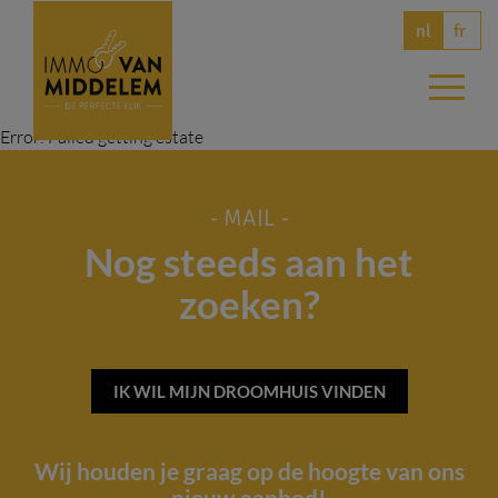
fr
nl
Error: Failed getting estate
- MAIL -
Nog steeds aan het
zoeken?
IK WIL MIJN DROOMHUIS VINDEN
Wij houden je graag op de hoogte van ons
nieuw aanbod!