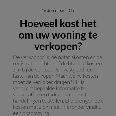
16 december 2019
Hoeveel kost het
om uw woning te
verkopen?
De verkoopprijs, de notariskosten en de
registratierechten of de btw: die kosten
zijn bij de verkoop van vastgoed ten
laste van de koper. Maar welke kosten
moet de verkoper dragen? Hij is
verplicht bepaalde informatie te
verschaffen en (administratieve)
handelingen te stellen. Die brengen ook
kosten met zich mee. Hieronder vindt u
een opsomming: