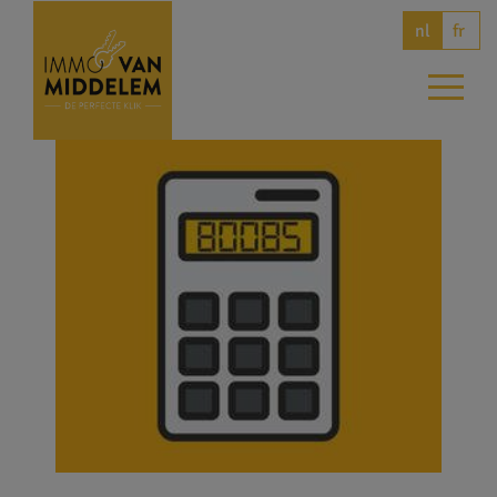
fr
nl