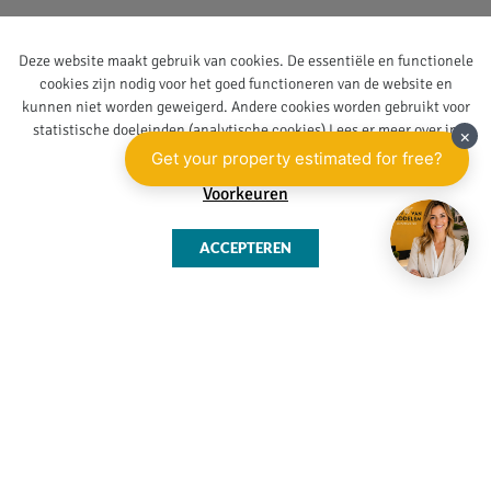
Te koop
Deze website maakt gebruik van cookies. De essentiële en functionele
Te huur
cookies zijn nodig voor het goed functioneren van de website en
Booster
kunnen niet worden geweigerd. Andere cookies worden gebruikt voor
statistische doeleinden (analytische cookies) Lees er meer over in
Getuigenissen
onze
privacy policy
.
Blog
Voorkeuren
Over ons
ACCEPTEREN
Immo Ternat
Huis te koop
Ternat
Huis verkopen
Ternat
Woning
verkopen Ternat
Appartement te