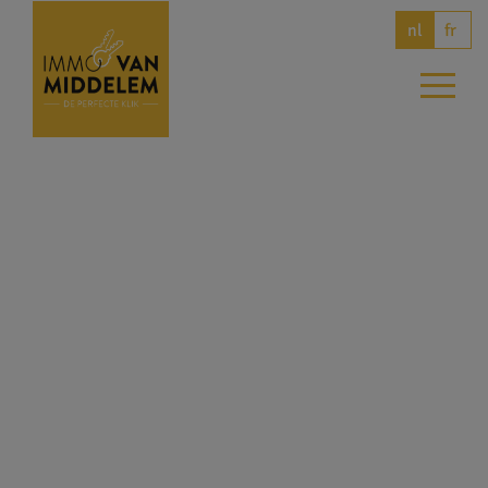
fr
nl