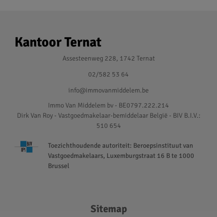
Kantoor Ternat
Assesteenweg 228, 1742 Ternat
02/582 53 64
info@immovanmiddelem.be
Immo Van Middelem bv - BE0797.222.214
Dirk Van Roy - Vastgoedmakelaar-bemiddelaar België - BIV B.I.V.:
510 654
Toezichthoudende autoriteit: Beroepsinstituut van
Vastgoedmakelaars, Luxemburgstraat 16 B te 1000
Brussel
Sitemap