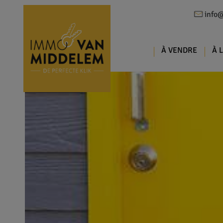
info
À VENDRE
À 