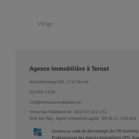
Vorige
Agence immobilière à Ternat
Assesteenweg 228, 1742 Ternat
02/582 53 64
info@immovanmiddelem.be
Immo Van Middelem bv - BE0797.222.214
Dirk Van Roy - Agent immobilier agréé
- BIV B.I.V.: 510 654
Soumis au code de déontologie de l’IPI Autorité 
Professionnel des Agents Immobiliers (IPI), R