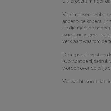
0,9 procent minder dan
Veel mensen hebben ze
ander type kopers. Er 
En die mensen hebben 
woonbonus geen rol spe
verklaart waarom de te
De kopers-investeerd
is, omdat de tijdsdru
worden over de prijs e
Verwacht wordt dat de