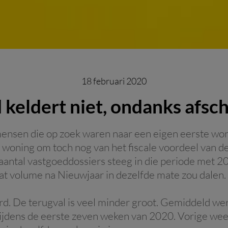
18 februari 2020
keldert niet, ondanks afs
ensen die op zoek waren naar een eigen eerste won
n woning om toch nog van het fiscale voordeel van 
aantal vastgoeddossiers steeg in die periode met 2
at volume na Nieuwjaar in dezelfde mate zou dalen.
urd. De terugval is veel minder groot. Gemiddeld w
ijdens de eerste zeven weken van 2020. Vorige wee