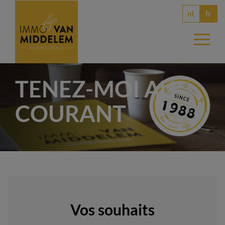
nl
fr
TENEZ-MOI AU
COURANT
Vos souhaits