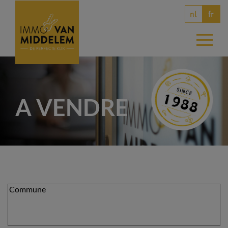
nl
fr
A VENDRE