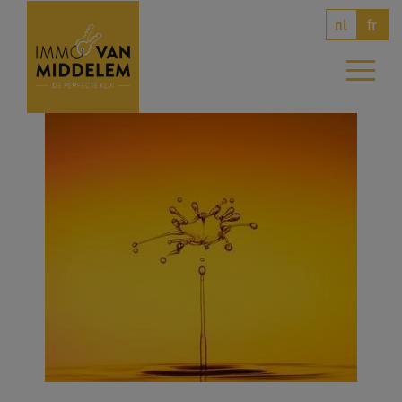
nl
fr