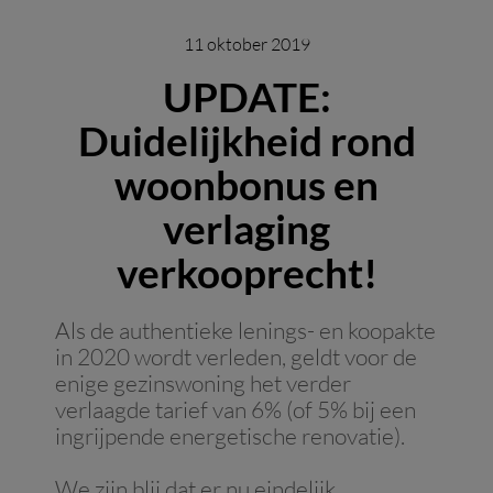
11 oktober 2019
UPDATE:
Duidelijkheid rond
woonbonus en
verlaging
verkooprecht!
Als de authentieke lenings- en koopakte
in 2020 wordt verleden, geldt voor de
enige gezinswoning het verder
verlaagde tarief van 6% (of 5% bij een
ingrijpende energetische renovatie).
We zijn blij dat er nu eindelijk