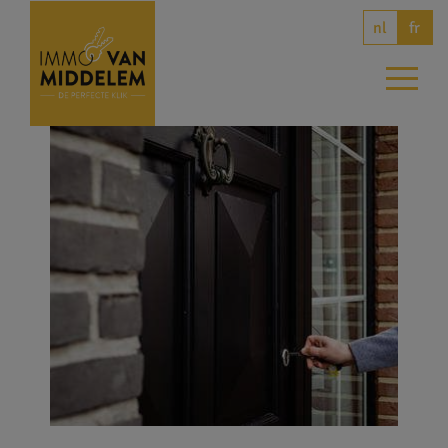
nl
fr