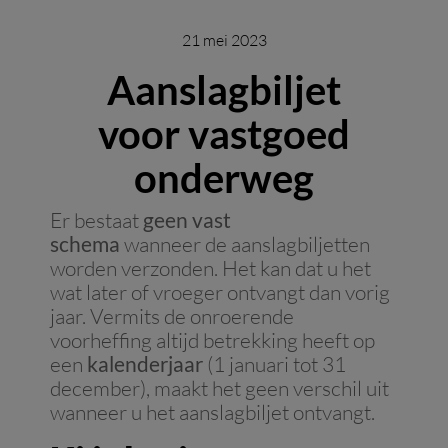
21 mei 2023
Aanslagbiljet
voor vastgoed
onderweg
Er bestaat
geen vast
schema
wanneer de aanslagbiljetten
worden verzonden. Het kan dat u het
wat later of vroeger ontvangt dan vorig
jaar. Vermits de onroerende
voorheffing altijd betrekking heeft op
een
kalenderjaar
(1 januari tot 31
december), maakt het geen verschil uit
wanneer u het aanslagbiljet ontvangt.