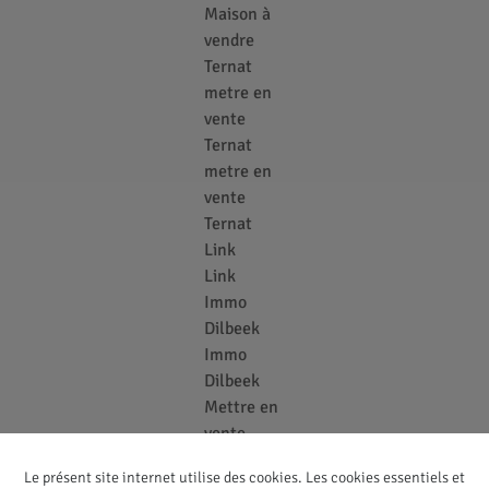
Maison à
vendre
Ternat
metre en
vente
Ternat
metre en
vente
Ternat
Link
Link
Immo
Dilbeek
Immo
Dilbeek
Mettre en
vente
Dilbeek
Le présent site internet utilise des cookies. Les cookies essentiels et
Link