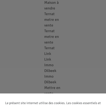
Maison à
vendre
Ternat
metre en
vente
Ternat
metre en
vente
Ternat
Link
Link
Immo
Dilbeek
Immo
Dilbeek
Mettre en
vente
Dilbeek
Le présent site internet utilise des cookies. Les cookies essentiels et
Link