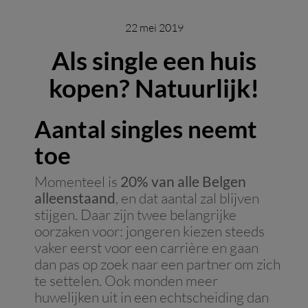
22 mei 2019
Als single een huis
kopen? Natuurlijk!
Aantal singles neemt
toe
Momenteel is
20% van alle Belgen
alleenstaand
, en dat aantal zal blijven
stijgen. Daar zijn twee belangrijke
oorzaken voor: jongeren kiezen steeds
vaker eerst voor een carrière en gaan
dan pas op zoek naar een partner om zich
te settelen. Ook monden meer
huwelijken uit in een echtscheiding dan