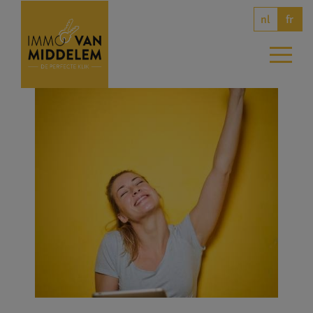
nl
fr