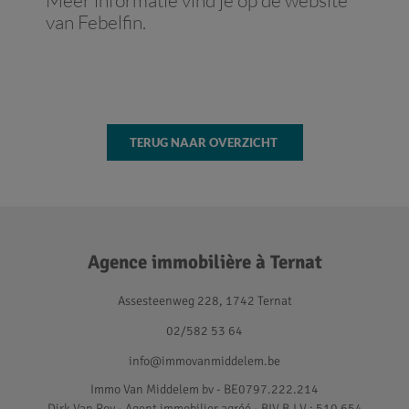
Meer informatie vind je op de website
van Febelfin.
TERUG NAAR OVERZICHT
Agence immobilière à Ternat
Assesteenweg 228, 1742 Ternat
02/582 53 64
info@immovanmiddelem.be
Immo Van Middelem bv - BE0797.222.214
Dirk Van Roy - Agent immobilier agréé
- BIV B.I.V.: 510 654