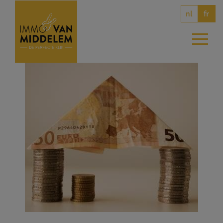
nl
fr