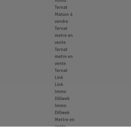
Immo
Ternat
Maison à
vendre
Ternat
metre en
vente
Ternat
metre en
vente
Ternat
Link
Link
Immo
Dilbeek
Immo
Dilbeek
Mettre en
vente