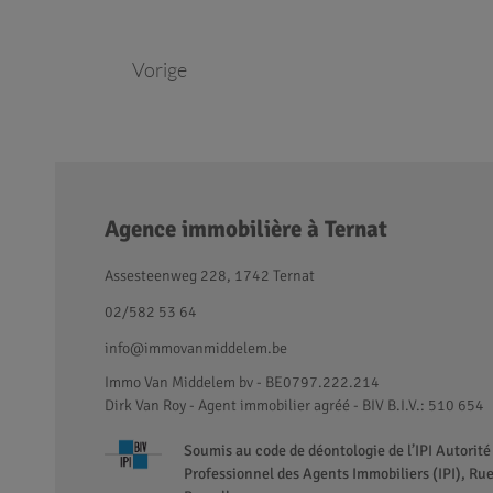
Vorige
Agence immobilière à Ternat
Assesteenweg 228, 1742 Ternat
02/582 53 64
info@immovanmiddelem.be
Immo Van Middelem bv - BE0797.222.214
Dirk Van Roy - Agent immobilier agréé
- BIV B.I.V.: 510 654
Soumis au code de déontologie de l’IPI Autorité 
Professionnel des Agents Immobiliers (IPI), R