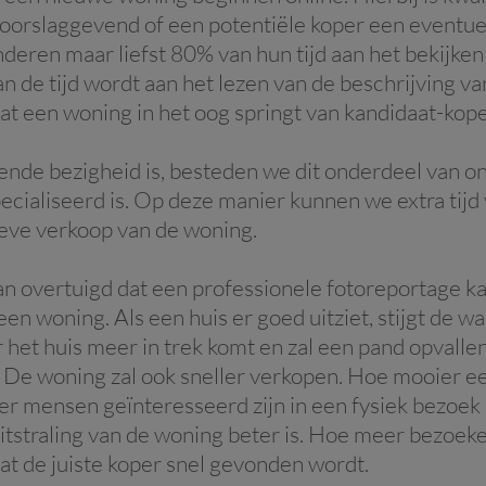
oorslaggevend of een potentiële koper een eventuel
deren maar liefst 80% van hun tijd aan het bekijken
an de tijd wordt aan het lezen van de beschrijving v
dat een woning in het oog springt van kandidaat-kope
nde bezigheid is, besteden we dit onderdeel van on
ecialiseerd is. Op deze manier kunnen we extra tijd
ieve verkoop van de woning.
van overtuigd dat een professionele fotoreportage ka
een woning. Als een huis er goed uitziet, stijgt d
het huis meer in trek komt en zal een pand opvalle
n. De woning zal ook sneller verkopen. Hoe mooier 
 mensen geïnteresseerd zijn in een fysiek bezoek 
straling van de woning beter is. Hoe meer bezoeken
dat de juiste koper snel gevonden wordt.