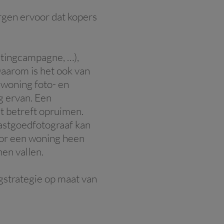
rgen ervoor dat kopers
ketingcampagne, …),
Daarom is het ook van
 woning foto- en
g ervan. Een
t betreft opruimen.
vastgoedfotograaf kan
oor een woning heen
en vallen.
gstrategie op maat van