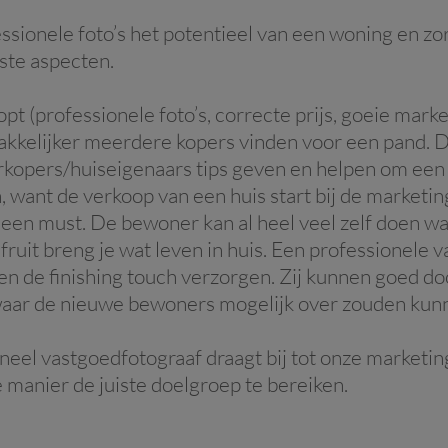
ssionele foto’s het potentieel van een woning en zo
iste aspecten.
lopt (professionele foto’s, correcte prijs, goeie mar
makkelijker meerdere kopers vinden voor een pand. 
rkopers/huiseigenaars tips geven en helpen om een
 want de verkoop van een huis start bij de marketin
een must. De bewoner kan al heel veel zelf doen wa
ruit breng je wat leven in huis. Een professionele 
en de finishing touch verzorgen. Zij kunnen goed d
s waar de nieuwe bewoners mogelijk over zouden kunn
neel vastgoedfotograaf draagt bij tot onze marketin
 manier de juiste doelgroep te bereiken.