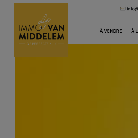
info
À VENDRE
À 