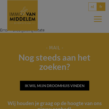
nl
fr
Error: Failed getting estate
- MAIL -
Nog steeds aan het
zoeken?
IK WIL MIJN DROOMHUIS VINDEN
Wij houden je graag op de hoogte van ons
nieuw aanbod!