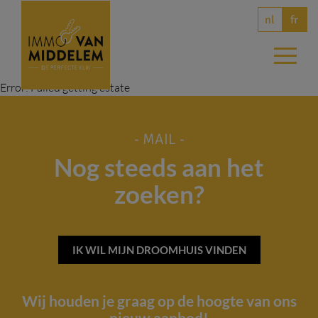
nl
fr
Error: Failed getting estate
- MAIL -
Nog steeds aan het
zoeken?
IK WIL MIJN DROOMHUIS VINDEN
Wij houden je graag op de hoogte van ons
nieuw aanbod!