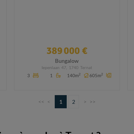
389 000 €
Bungalow
Iepenlaan
47,
1740
Ternat
2
2
3
1
140m
605m
<<
<
1
2
>
>>