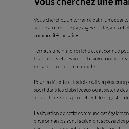
Vous cherchez une mai
Vous cherchez un terrain à bâtir, un appar
située au cœur de paysages verdoyants et offre
commodités urbaines.
Ternat a une histoire riche et est connue po
historiques et devant de beaux monuments. L
rassemblent la communauté.
Pour la détente et les loisirs, il y a plusieu
sport dans les clubs locaux ou assister à de
accueillants vous permettent de déguster d
La situation de cette commune est également id
environnantes sont facilement accessibles pa
navetteurs peuvent profiter de liaisons ferro