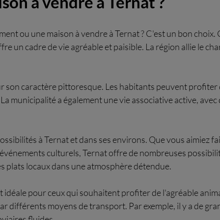
son à vendre à Ternat ?
tement ou une maison à vendre à Ternat ? C'est un bon choi
 un cadre de vie agréable et paisible. La région allie le char
ur son caractère pittoresque. Les habitants peuvent profiter
a municipalité a également une vie associative active, avec 
rs possibilités à Ternat et dans ses environs. Que vous aimiez 
s événements culturels, Ternat offre de nombreuses possibilit
es plats locaux dans une atmosphère détendue.
éale pour ceux qui souhaitent profiter de l'agréable animation
r différents moyens de transport. Par exemple, il y a de gra
viaires fluides.