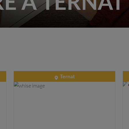
E À TERNAT
Ternat