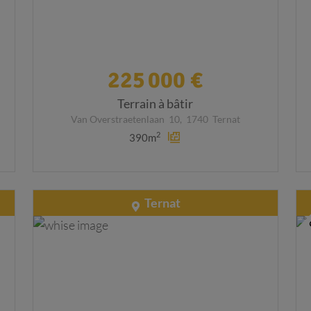
225 000 €
Terrain à bâtir
Van Overstraetenlaan
10,
1740
Ternat
2
390m
Ternat