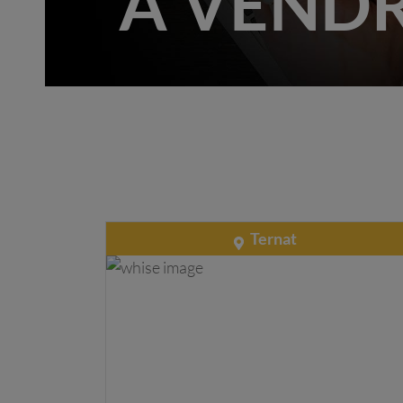
À VENDR
Ternat