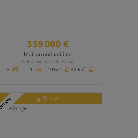
339 000 €
Maison unifamiliale
Violierlaan
9,
1740
Ternat
2
2
3
1
109m
428m
Ternat
OPTION