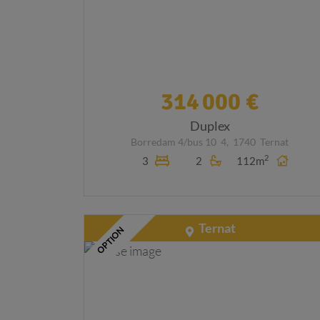
314 000 €
Duplex
Borredam 4/bus 10
4,
1740
Ternat
2
3
2
112m
Ternat
OPTION