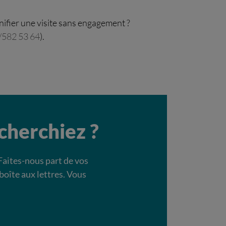
anifier une visite sans engagement ?
/582 53 64
).
cherchiez ?
Faites-nous part de vos
boîte aux lettres. Vous