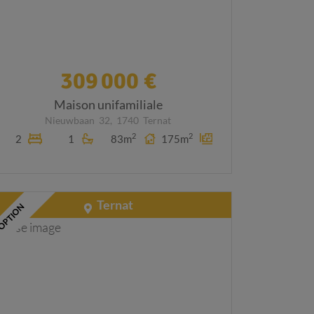
309 000 €
Maison unifamiliale
Nieuwbaan
32,
1740
Ternat
2
2
2
1
83m
175m
Ternat
OPTION