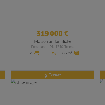
319 000 €
Maison unifamiliale
Fossebaan
101,
1740
Ternat
2
3
1
727m
Ternat