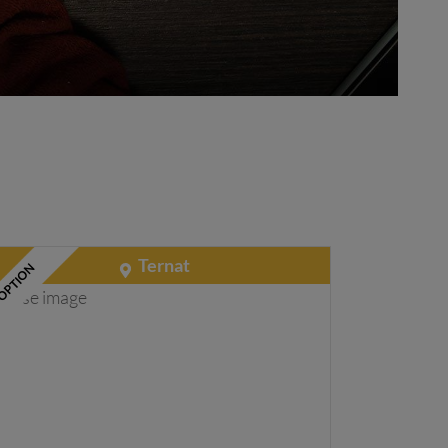
Ternat
OPTION