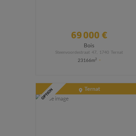
69 000 €
Bois
Steenvoordestraat
47,
1740
Ternat
2
23166m
Ternat
OPTION