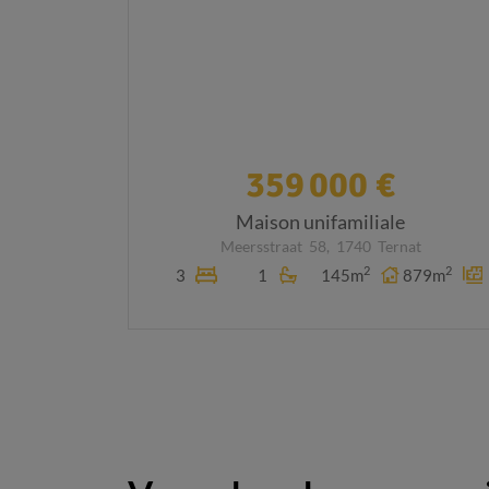
359 000 €
Maison unifamiliale
Meersstraat
58,
1740
Ternat
2
2
3
1
145m
879m