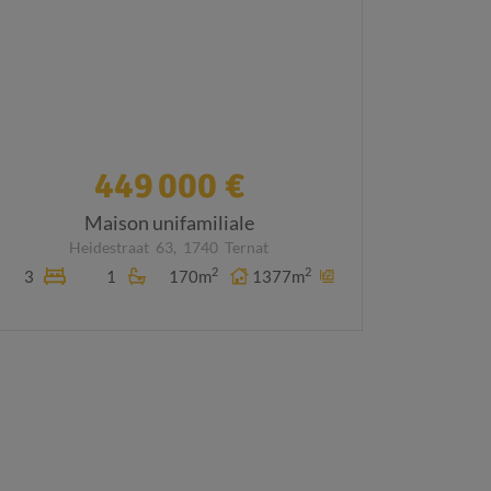
449 000 €
Maison unifamiliale
Heidestraat
63,
1740
Ternat
2
2
3
1
170m
1377m