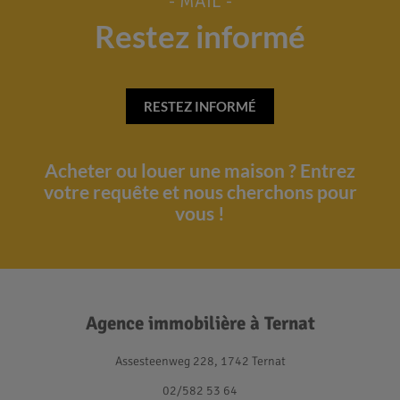
- MAIL -
Restez informé
RESTEZ INFORMÉ
Acheter ou louer une maison ? Entrez
votre requête et nous cherchons pour
vous !
Agence immobilière à Ternat
Assesteenweg 228, 1742 Ternat
02/582 53 64