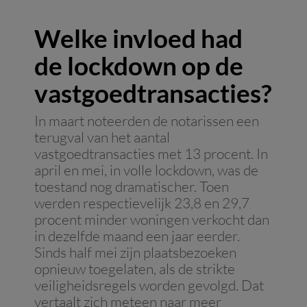
Welke invloed had
de lockdown op de
vastgoedtransacties?
In maart noteerden de notarissen een
terugval van het aantal
vastgoedtransacties met 13 procent. In
april en mei, in volle lockdown, was de
toestand nog dramatischer. Toen
werden respectievelijk 23,8 en 29,7
procent minder woningen verkocht dan
in dezelfde maand een jaar eerder.
Sinds half mei zijn plaatsbezoeken
opnieuw toegelaten, als de strikte
veiligheidsregels worden gevolgd. Dat
vertaalt zich meteen naar meer