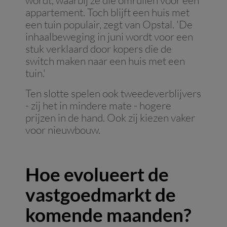
wordt, waarbij ze die omruilen voor een
appartement. Toch blijft een huis met
een tuin populair, zegt van Opstal. 'De
inhaalbeweging in juni wordt voor een
stuk verklaard door kopers die de
switch maken naar een huis met een
tuin.'
Ten slotte spelen ook tweedeverblijvers
- zij het in mindere mate - hogere
prijzen in de hand. Ook zij kiezen vaker
voor nieuwbouw.
Hoe evolueert de
vastgoedmarkt de
komende maanden?