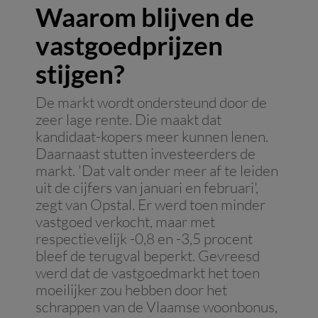
Waarom blijven de
vastgoedprijzen
stijgen?
De markt wordt ondersteund door de
zeer lage rente. Die maakt dat
kandidaat-kopers meer kunnen lenen.
Daarnaast stutten investeerders de
markt. 'Dat valt onder meer af te leiden
uit de cijfers van januari en februari',
zegt van Opstal. Er werd toen minder
vastgoed verkocht, maar met
respectievelijk -0,8 en -3,5 procent
bleef de terugval beperkt. Gevreesd
werd dat de vastgoedmarkt het toen
moeilijker zou hebben door het
schrappen van de Vlaamse woonbonus,