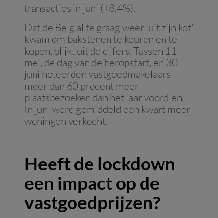
transacties in juni (+8,4%).
Dat de Belg al te graag weer 'uit zijn kot'
kwam om bakstenen te keuren en te
kopen, blijkt uit de cijfers. Tussen 11
mei, de dag van de heropstart, en 30
juni noteerden vastgoedmakelaars
meer dan 60 procent meer
plaatsbezoeken dan het jaar voordien.
In juni werd gemiddeld een kwart meer
woningen verkocht.
Heeft de lockdown
een impact op de
vastgoedprijzen?