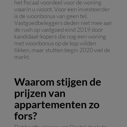
het fiscaal voordeel voor de woning
waarin u woont. Voor een investeerder
is de woonbonus van geen tel.
Vastgoedbeleggers deden niet mee aan
de rush op vastgoed eind 2019 door
kandidaat-kopers die nog een woning
met woonbonus op de kop wilden
tikken, maar stutten begin 2020 wel de
markt.
Waarom stijgen de
prijzen van
appartementen zo
fors?