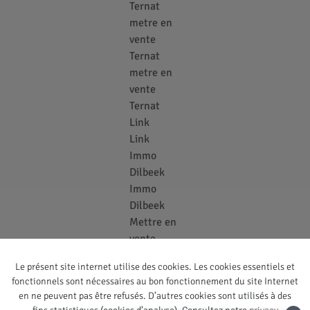
Ternat
metre en
vente
Ternat
metre en
vente
Ternat
Link
Link
Immo
Dilbeek
Immo
Dilbeek
Mettre en
vente
Dilbeek
Le présent site internet utilise des cookies. Les cookies essentiels et
Link
fonctionnels sont nécessaires au bon fonctionnement du site Internet
Link
en ne peuvent pas être refusés. D’autres cookies sont utilisés à des
Link