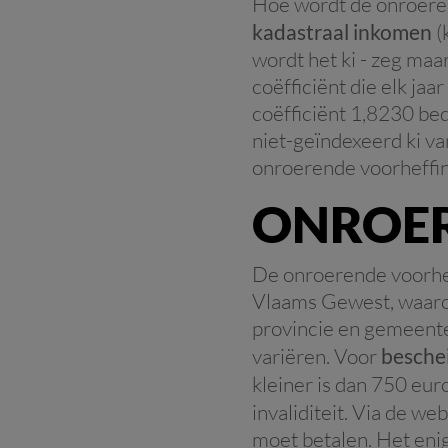
Hoe wordt de onroeren
kadastraal inkomen
(
wordt het ki - zeg ma
coëfficiënt die elk jaa
coëfficiënt 1,8230 bed
niet-geïndexeerd ki v
onroerende voorheffin
ONROER
De onroerende voorheff
Vlaams Gewest, waarop
provincie en gemeente 
variëren. Voor
besche
kleiner is dan 750 eur
invaliditeit. Via de we
moet betalen. Het enig