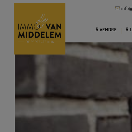
info
À VENDRE
À 