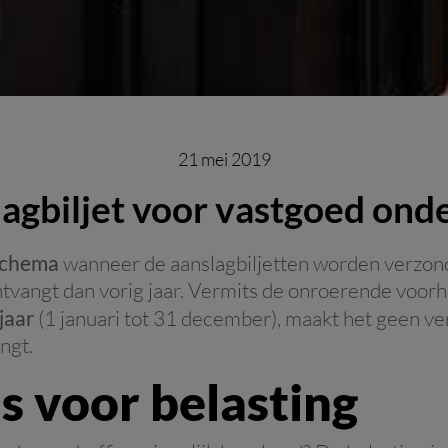
21 mei 2019
agbiljet voor vastgoed on
schema
wanneer de aanslagbiljetten worden verzond
ntvangt dan vorig jaar. Vermits de onroerende voorhe
jaar
(1 januari tot 31 december), maakt het geen ve
angt.
is voor belasting