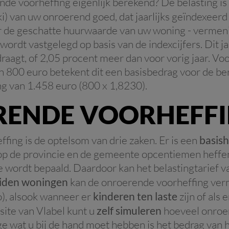
de voorheffing eigenlijk berekend? De belasting is
ki) van uw onroerend goed, dat jaarlijks geïndexeer
ar de geschatte huurwaarde van uw woning - vermen
r wordt vastgelegd op basis van de indexcijfers. Dit j
raagt, of 2,05 procent meer dan voor vorig jaar. V
an 800 euro betekent dit een basisbedrag voor de be
g van 1.458 euro (800 x 1,8230).
ENDE VOORHEFF
ing is de optelsom van drie zaken. Er is een
basish
 de provincie en de gemeente opcentiemen heffen, 
wordt bepaald. Daardoor kan het belastingtarief van
iden woningen
kan de onroerende voorheffing verm
o), alsook wanneer er
kinderen ten laste
zijn of als 
bsite van Vlabel kunt u
zelf simuleren
hoeveel onroe
e wat u bij de hand moet hebben is het bedrag van h