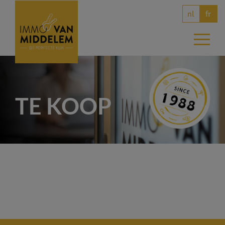
nl
fr
TE KOOP