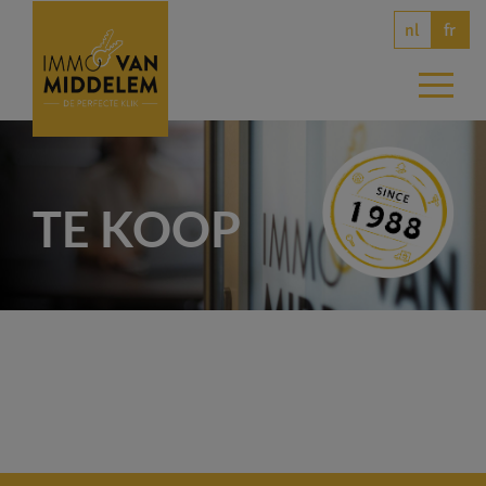
nl
fr
TE KOOP