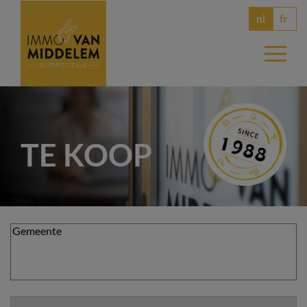
fr
nl
TE KOOP