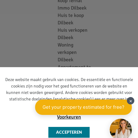
koop Ternat
Immo Dilbeek
Huis te koop
Dilbeek
Huis verkopen
Dilbeek
Woning
verkopen
Dilbeek
Appartement te
koop Dilbeek
Deze website maakt gebruik van cookies. De essentiële en functionele
Bouwgrond te
cookies zijn nodig voor het goed functioneren van de website en
koop Dilbeek
kunnen niet worden geweigerd. Andere cookies worden gebruikt voor
Vastgoedkantoor
statistische doeleinden (analytische cookies) Lees er meer over in
Ternat
onze
privacy policy
.
Voorkeuren
Website door Two
Privacy
© Immo Van
ACCEPTEREN
Impress
Policy
Middelem