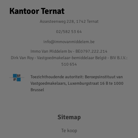
Kantoor Ternat
Assesteenweg 228, 1742 Ternat
02/582 53 64
info@immovanmiddelem.be
Immo Van Middelem bv - BE0797.222.214
Dirk Van Roy - Vastgoedmakelaar-bemiddelaar België - BIV B.I.V.:
510 654
Toezichthoudende autoriteit: Beroepsinstituut van
Vastgoedmakelaars, Luxemburgstraat 16 B te 1000
Brussel
Sitemap
Te koop