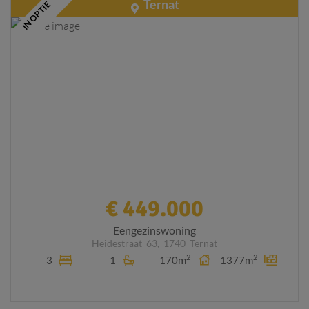
Ternat
IN OPTIE
€ 449.000
Eengezinswoning
Heidestraat
63,
1740
Ternat
2
2
3
1
170m
1377m