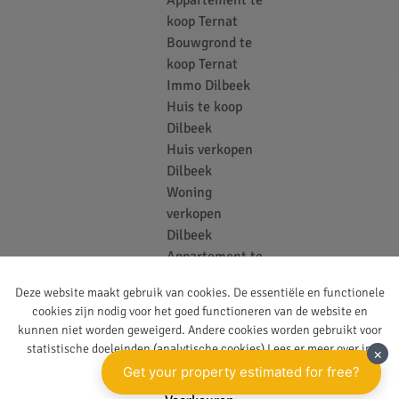
koop Ternat
Bouwgrond te
koop Ternat
Immo Dilbeek
Huis te koop
Dilbeek
Huis verkopen
Dilbeek
Woning
verkopen
Dilbeek
Appartement te
koop Dilbeek
Deze website maakt gebruik van cookies. De essentiële en functionele
Bouwgrond te
cookies zijn nodig voor het goed functioneren van de website en
koop Dilbeek
kunnen niet worden geweigerd. Andere cookies worden gebruikt voor
Vastgoedkantoor
statistische doeleinden (analytische cookies) Lees er meer over in
Ternat
onze
privacy policy
.