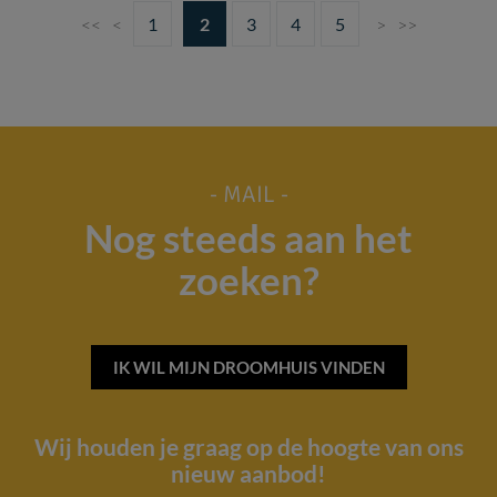
<<
<
1
2
3
4
5
>
>>
- MAIL -
Nog steeds aan het
zoeken?
IK WIL MIJN DROOMHUIS VINDEN
Wij houden je graag op de hoogte van ons
nieuw aanbod!