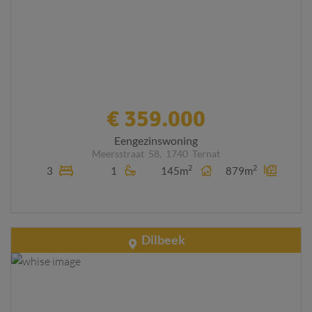
€ 359.000
Eengezinswoning
Meersstraat
58,
1740
Ternat
2
2
3
1
145m
879m
Dilbeek