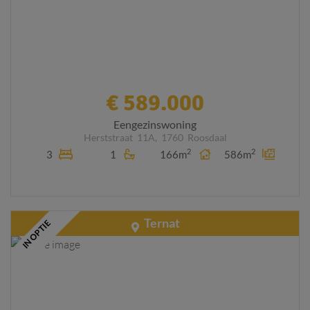
€ 589.000
Eengezinswoning
Herststraat
11A,
1760
Roosdaal
2
2
3
1
166m
586m
Ternat
IN OPTIE