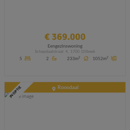
€ 369.000
Eengezinswoning
Schepdaalstraat
4,
1700
Dilbeek
2
2
5
2
233m
1052m
Roosdaal
IN OPTIE