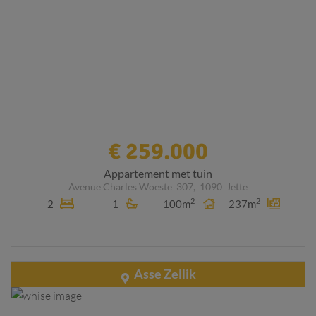
€ 259.000
Appartement met tuin
Avenue Charles Woeste
307,
1090
Jette
2
2
2
1
100m
237m
Asse Zellik