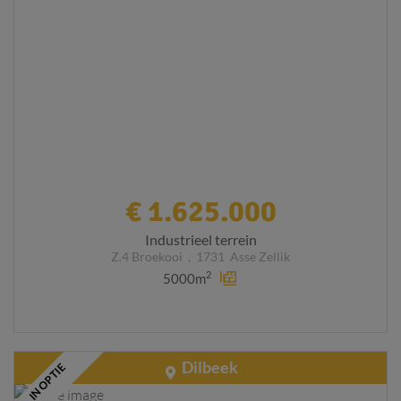
€ 1.625.000
Industrieel terrein
Z.4 Broekooi
,
1731
Asse Zellik
2
5000m
Dilbeek
IN OPTIE