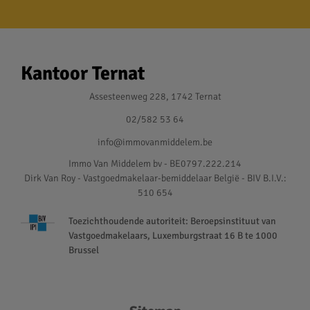
Kantoor Ternat
Assesteenweg 228, 1742 Ternat
02/582 53 64
info@immovanmiddelem.be
Immo Van Middelem bv - BE0797.222.214
Dirk Van Roy - Vastgoedmakelaar-bemiddelaar België - BIV B.I.V.:
510 654
Toezichthoudende autoriteit: Beroepsinstituut van
Vastgoedmakelaars, Luxemburgstraat 16 B te 1000
Brussel