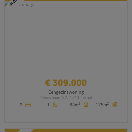
IN OPTIE
€ 309.000
Eengezinswoning
Nieuwbaan
32,
1740
Ternat
2
2
2
1
83m
175m